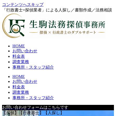
コンテンツへスキップ
「行政書士×探偵業者」による人探し／書類作成／法務相談
HOME
お問い合わせ
料金表
調査業務
事務所・スタッフ紹介
HOME
お問い合わせ
料金表
調査業務
事務所・スタッフ紹介
お問い合わせフォームはこちらです
【探偵】【行政書士】【人探し】