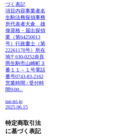
づく表記
項目内容事業者名
生駒法務探偵事務
所代表者大倉 雄
偉資格・届出探偵
業（第64250013
号）行政書士（第
22261170号）所在
地〒630-0252奈良
県生駒市山崎町３
番１１－１号電話
番号0743-83-2162
営業時間 / 受付時
間9:00...
tan-tei.jp
2025.06.15
特定商取引法
に基づく表記