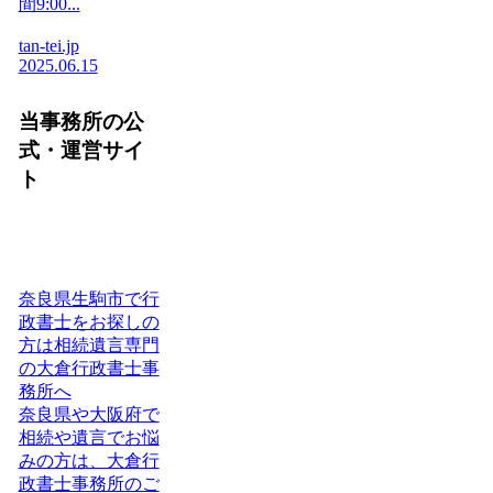
間9:00...
tan-tei.jp
2025.06.15
当事務所の公
式・運営サイ
ト
奈良県生駒市で行
政書士をお探しの
方は相続遺言専門
の大倉行政書士事
務所へ
奈良県や大阪府で
相続や遺言でお悩
みの方は、大倉行
政書士事務所のご