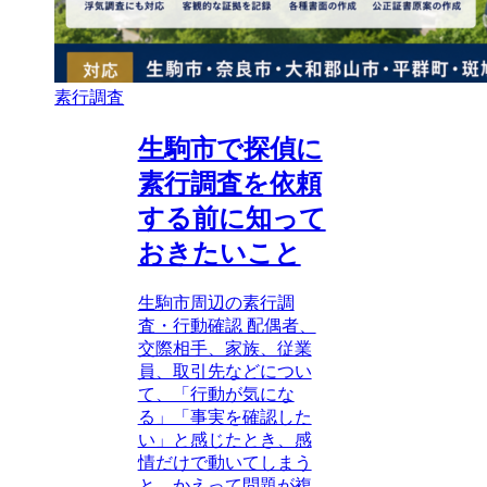
素行調査
生駒市で探偵に
素行調査を依頼
する前に知って
おきたいこと
生駒市周辺の素行調
査・行動確認 配偶者、
交際相手、家族、従業
員、取引先などについ
て、「行動が気にな
る」「事実を確認した
い」と感じたとき、感
情だけで動いてしまう
と、かえって問題が複