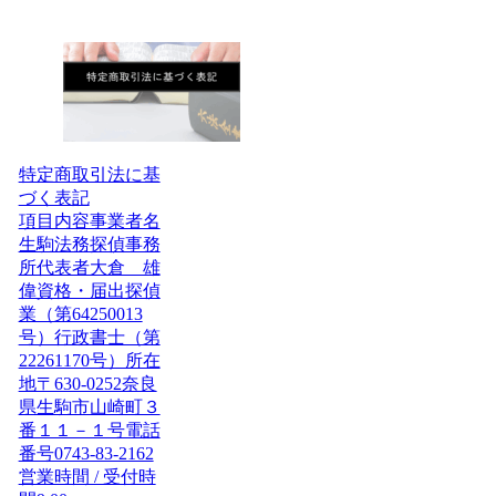
特定商取引法に基
づく表記
項目内容事業者名
生駒法務探偵事務
所代表者大倉 雄
偉資格・届出探偵
業（第64250013
号）行政書士（第
22261170号）所在
地〒630-0252奈良
県生駒市山崎町３
番１１－１号電話
番号0743-83-2162
営業時間 / 受付時