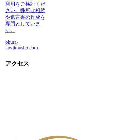
利用をご検討くだ
さい。弊所は相続
や遺言書の作成を
専門としていま
す。
okura-
lawjimusho.com
アクセス