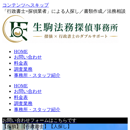
コンテンツへスキップ
「行政書士×探偵業者」による人探し／書類作成／法務相談
HOME
お問い合わせ
料金表
調査業務
事務所・スタッフ紹介
HOME
お問い合わせ
料金表
調査業務
事務所・スタッフ紹介
お問い合わせフォームはこちらです
【探偵】【行政書士】【人探し】