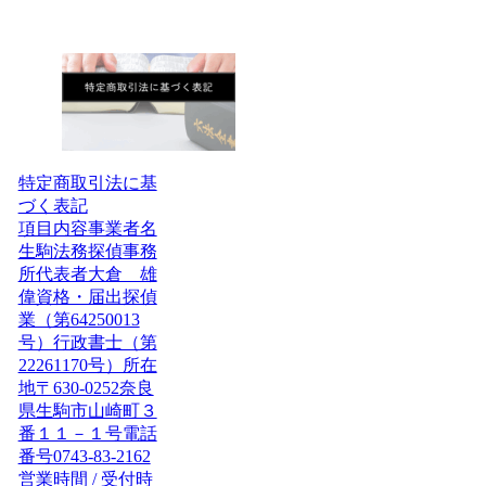
特定商取引法に基
づく表記
項目内容事業者名
生駒法務探偵事務
所代表者大倉 雄
偉資格・届出探偵
業（第64250013
号）行政書士（第
22261170号）所在
地〒630-0252奈良
県生駒市山崎町３
番１１－１号電話
番号0743-83-2162
営業時間 / 受付時