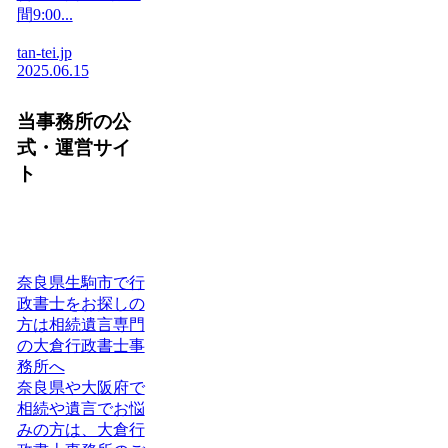
間9:00...
tan-tei.jp
2025.06.15
当事務所の公
式・運営サイ
ト
奈良県生駒市で行
政書士をお探しの
方は相続遺言専門
の大倉行政書士事
務所へ
奈良県や大阪府で
相続や遺言でお悩
みの方は、大倉行