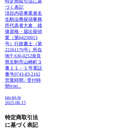
特定商取引法に基
づく表記
項目内容事業者名
生駒法務探偵事務
所代表者大倉 雄
偉資格・届出探偵
業（第64250013
号）行政書士（第
22261170号）所在
地〒630-0252奈良
県生駒市山崎町３
番１１－１号電話
番号0743-83-2162
営業時間 / 受付時
間9:00...
tan-tei.jp
2025.06.15
特定商取引法
に基づく表記