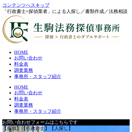
コンテンツへスキップ
「行政書士×探偵業者」による人探し／書類作成／法務相談
HOME
お問い合わせ
料金表
調査業務
事務所・スタッフ紹介
HOME
お問い合わせ
料金表
調査業務
事務所・スタッフ紹介
お問い合わせフォームはこちらです
【探偵】【行政書士】【人探し】