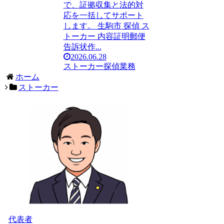
で、証拠収集と法的対
応を一括してサポート
します。 生駒市 探偵 ス
トーカー 内容証明郵便
告訴状作...
2026.06.28
ストーカー
探偵業務
ホーム
ストーカー
代表者