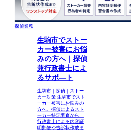
探偵業務
生駒市でストー
カー被害にお悩
みの方へ｜探偵
兼行政書士によ
るサポ―ト
生駒市｜探偵｜ストー
カー対策 生駒市でスト
ーカー被害にお悩みの
方へ。探偵によるスト
ーカー特定調査から、
行政書士による内容証
明郵便や告訴状作成ま