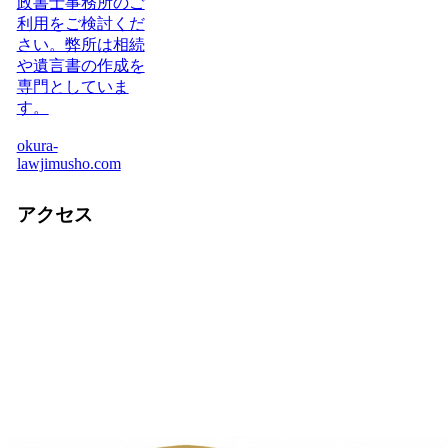
政書士事務所のご
利用をご検討くだ
さい。弊所は相続
や遺言書の作成を
専門としていま
す。
okura-
lawjimusho.com
アクセス