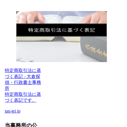
特定商取引法に基
づく表記 - 大倉探
偵・行政書士事務
所
特定商取引法に基
づく表記です。
tan-tei.jp
当事務所の公