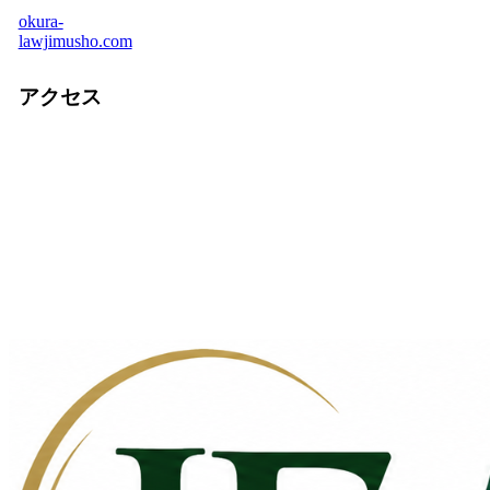
okura-
lawjimusho.com
アクセス