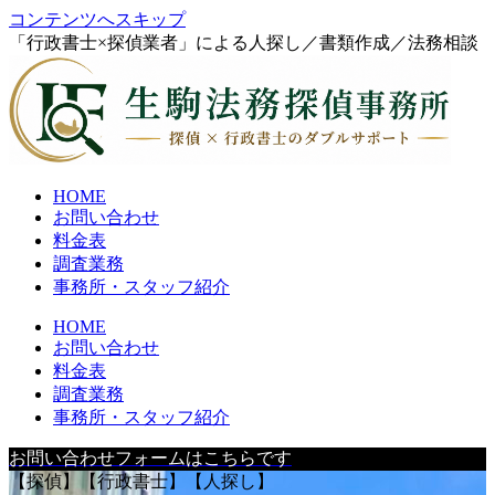
コンテンツへスキップ
「行政書士×探偵業者」による人探し／書類作成／法務相談
HOME
お問い合わせ
料金表
調査業務
事務所・スタッフ紹介
HOME
お問い合わせ
料金表
調査業務
事務所・スタッフ紹介
お問い合わせフォームはこちらです
【探偵】【行政書士】【人探し】