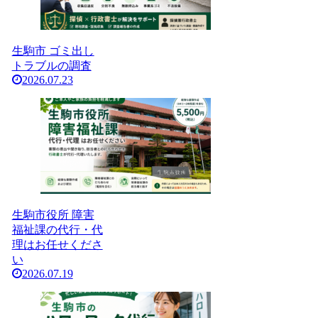
生駒市 ゴミ出し
トラブルの調査
2026.07.23
生駒市役所 障害
福祉課の代行・代
理はお任せくださ
い
2026.07.19