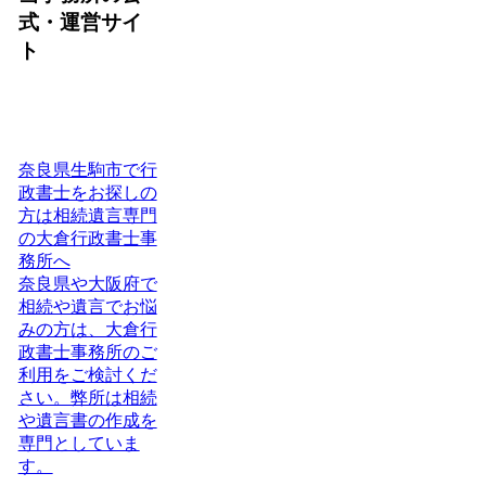
式・運営サイ
ト
奈良県生駒市で行
政書士をお探しの
方は相続遺言専門
の大倉行政書士事
務所へ
奈良県や大阪府で
相続や遺言でお悩
みの方は、大倉行
政書士事務所のご
利用をご検討くだ
さい。弊所は相続
や遺言書の作成を
専門としていま
す。