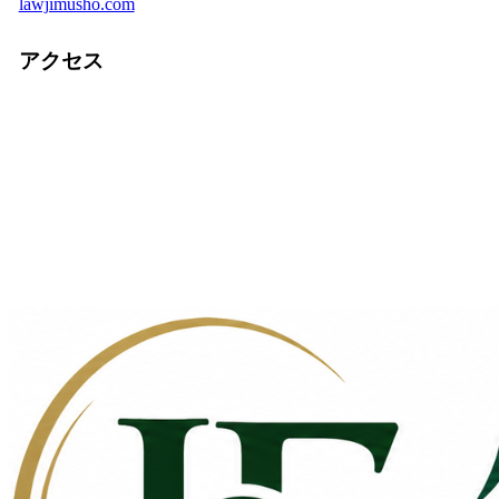
lawjimusho.com
アクセス