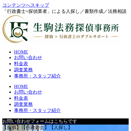
コンテンツへスキップ
「行政書士×探偵業者」による人探し／書類作成／法務相談
HOME
お問い合わせ
料金表
調査業務
事務所・スタッフ紹介
HOME
お問い合わせ
料金表
調査業務
事務所・スタッフ紹介
お問い合わせフォームはこちらです
【探偵】【行政書士】【人探し】