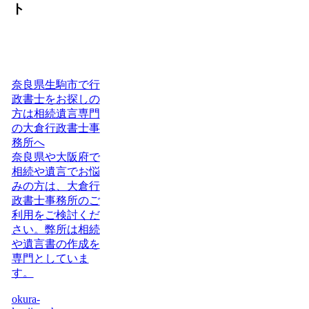
ト
奈良県生駒市で行
政書士をお探しの
方は相続遺言専門
の大倉行政書士事
務所へ
奈良県や大阪府で
相続や遺言でお悩
みの方は、大倉行
政書士事務所のご
利用をご検討くだ
さい。弊所は相続
や遺言書の作成を
専門としていま
す。
okura-