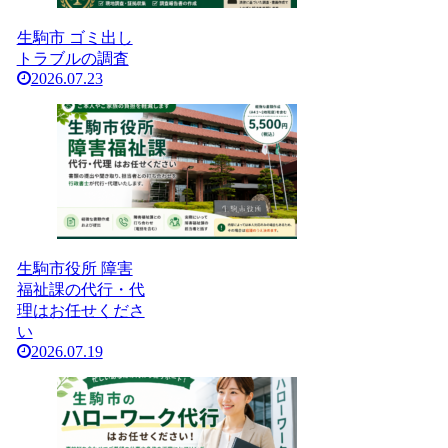
生駒市 ゴミ出し
トラブルの調査
2026.07.23
生駒市役所 障害
福祉課の代行・代
理はお任せくださ
い
2026.07.19