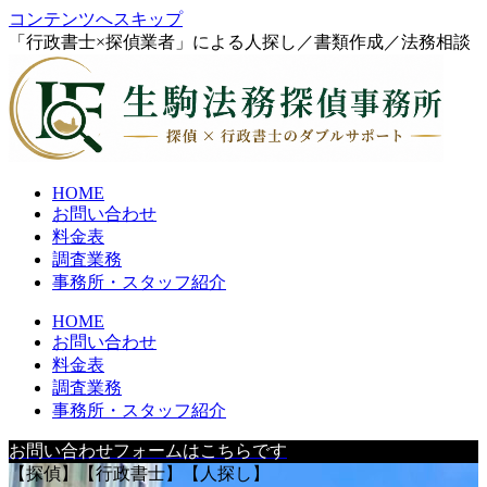
コンテンツへスキップ
「行政書士×探偵業者」による人探し／書類作成／法務相談
HOME
お問い合わせ
料金表
調査業務
事務所・スタッフ紹介
HOME
お問い合わせ
料金表
調査業務
事務所・スタッフ紹介
お問い合わせフォームはこちらです
【探偵】【行政書士】【人探し】